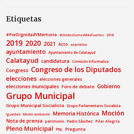
Etiquetas
#PorDignidadYMemoria
#UnidosSomosMásFuertes
2018
2019
2020
2021
Acto
asamblea
ayuntamiento
Ayuntamiento de Calatayud
Calatayud
candidatura
Comisión Informativa
Congreso de los Diputados
Congreso
elecciones
elecciones generales
Gobierno
elecciones municipales
Foro de debate
Grupo Municipal
Grupo Municipal Socialista
Grupo Parlamentario Socialista
Moción
Memoria Histórica
Medio ambiente
Igualdad
Nota de prensa
Pilar Alegría
patrimonio
Pedro Sánchez
Pleno Municipal
Pregunta
PNL