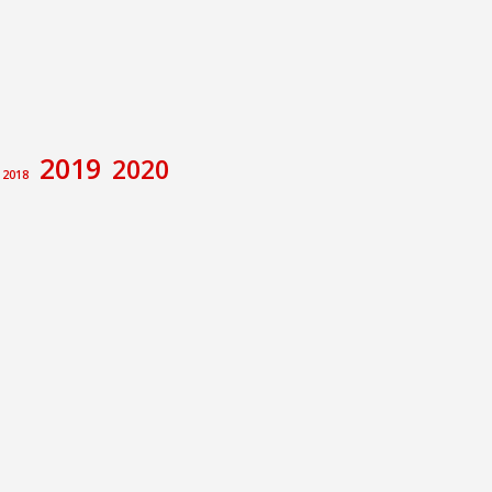
2019
2020
2018
amiento de Calatayud
Congreso
va
ecciones
Foro de debate
rupo Municipal Socialista
Memoria Histórica
e
Pilar Alegría
Sánchez
ción no de Ley
E Calatayud