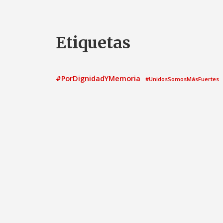
Etiquetas
#PorDignidadYMemoria
#UnidosSomosMásFuertes
ayuntamiento
2021
Acto
Ayunt
asamblea
Calatayud
candidatura
Comisión Informati
Congreso de los Diputados
el
elecciones municipales
elecciones generales
Grupo Municipal
Gobierno
G
Grupo Parlamentario Socialista
Medio ambient
Igualdad
Moción
Nota de prensa
patrimonio
Pedro 
Pleno Municipal
Proposi
Pregunta
PNL
PSOE
PSO
propuesta
Propuestas PSOE