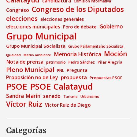
candidatura
Comisión Informativa
Congreso de los Diputados
Congreso
elecciones
elecciones generales
Gobierno
elecciones municipales
Foro de debate
Grupo Municipal
Grupo Municipal Socialista
Grupo Parlamentario Socialista
Moción
Memoria Histórica
Medio ambiente
Igualdad
Nota de prensa
Pilar Alegría
patrimonio
Pedro Sánchez
Pleno Municipal
Pregunta
PNL
propuesta
Proposición no de Ley
Propuestas PSOE
PSOE
PSOE Calatayud
Sandra Marín
senado
Urbanismo
Turismo
Víctor Ruiz
Víctor Ruiz de Diego
Categorías