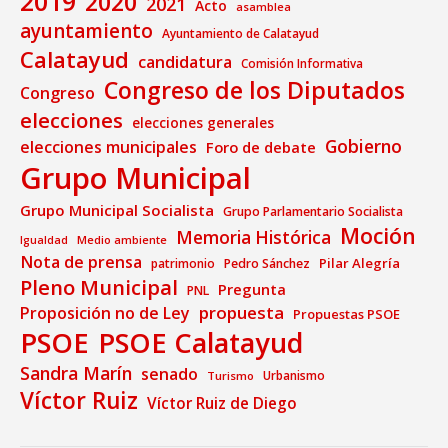
2019
2020
2021
Acto
asamblea
ayuntamiento
Ayuntamiento de Calatayud
Calatayud
candidatura
Comisión Informativa
Congreso de los Diputados
Congreso
elecciones
elecciones generales
Gobierno
elecciones municipales
Foro de debate
Grupo Municipal
Grupo Municipal Socialista
Grupo Parlamentario Socialista
Moción
Memoria Histórica
Medio ambiente
Igualdad
Nota de prensa
Pilar Alegría
patrimonio
Pedro Sánchez
Pleno Municipal
Pregunta
PNL
propuesta
Proposición no de Ley
Propuestas PSOE
PSOE
PSOE Calatayud
Sandra Marín
senado
Urbanismo
Turismo
Víctor Ruiz
Víctor Ruiz de Diego