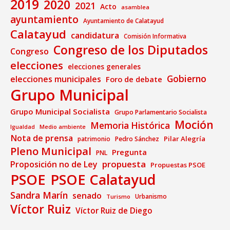
2019
2020
2021
Acto
asamblea
ayuntamiento
Ayuntamiento de Calatayud
Calatayud
candidatura
Comisión Informativa
Congreso de los Diputados
Congreso
elecciones
elecciones generales
Gobierno
elecciones municipales
Foro de debate
Grupo Municipal
Grupo Municipal Socialista
Grupo Parlamentario Socialista
Moción
Memoria Histórica
Medio ambiente
Igualdad
Nota de prensa
Pilar Alegría
patrimonio
Pedro Sánchez
Pleno Municipal
Pregunta
PNL
propuesta
Proposición no de Ley
Propuestas PSOE
PSOE
PSOE Calatayud
Sandra Marín
senado
Urbanismo
Turismo
Víctor Ruiz
Víctor Ruiz de Diego