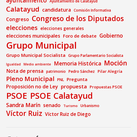
ayuntamiento
Ayuntamiento de Calatayud
Calatayud
candidatura
Comisión Informativa
Congreso de los Diputados
Congreso
elecciones
elecciones generales
Gobierno
elecciones municipales
Foro de debate
Grupo Municipal
Grupo Municipal Socialista
Grupo Parlamentario Socialista
Moción
Memoria Histórica
Medio ambiente
Igualdad
Nota de prensa
Pilar Alegría
patrimonio
Pedro Sánchez
Pleno Municipal
Pregunta
PNL
propuesta
Proposición no de Ley
Propuestas PSOE
PSOE
PSOE Calatayud
Sandra Marín
senado
Urbanismo
Turismo
Víctor Ruiz
Víctor Ruiz de Diego