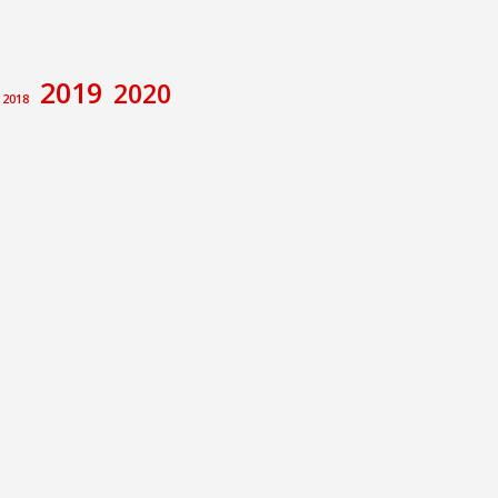
2019
2020
2018
amiento de Calatayud
Congreso
va
ecciones
Foro de debate
rupo Municipal Socialista
Memoria Histórica
e
Pilar Alegría
Sánchez
ción no de Ley
E Calatayud
íctor Ruiz