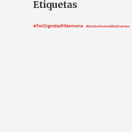
Etiquetas
#PorDignidadYMemoria
#UnidosSomosMásFuertes
ayuntamiento
2021
Acto
Ayunt
asamblea
Calatayud
candidatura
Comisión Informati
Congreso de los Diputados
el
elecciones municipales
elecciones generales
Grupo Municipal
Gobierno
G
Grupo Parlamentario Socialista
Medio ambient
Igualdad
Moción
Nota de prensa
patrimonio
Pedro 
Pleno Municipal
Proposi
Pregunta
PNL
PSOE
PSO
propuesta
Propuestas PSOE
V
Sandra Marín
senado
Urbanismo
Turismo
Víctor Ruiz de Diego