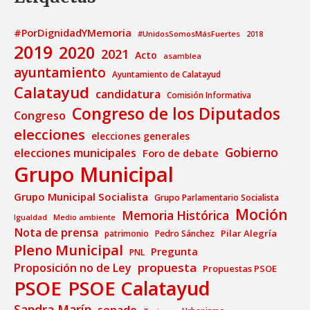
#PorDignidadYMemoria
#UnidosSomosMásFuertes
2018
2019
2020
2021
Acto
asamblea
ayuntamiento
Ayuntamiento de Calatayud
Calatayud
candidatura
Comisión Informativa
Congreso de los Diputados
Congreso
elecciones
elecciones generales
Gobierno
elecciones municipales
Foro de debate
Grupo Municipal
Grupo Municipal Socialista
Grupo Parlamentario Socialista
Moción
Memoria Histórica
Medio ambiente
Igualdad
Nota de prensa
Pilar Alegría
patrimonio
Pedro Sánchez
Pleno Municipal
Pregunta
PNL
propuesta
Proposición no de Ley
Propuestas PSOE
PSOE
PSOE Calatayud
Sandra Marín
senado