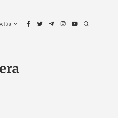
Actúa
uera