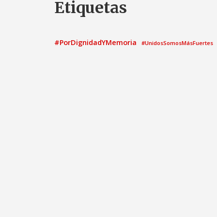
Etiquetas
#PorDignidadYMemoria
#UnidosSomosMásFuertes
ayuntamiento
2021
Acto
Ayunt
asamblea
Calatayud
candidatura
Comisión Informati
Congreso de los Diputados
el
elecciones municipales
elecciones generales
Grupo Municipal
Gobierno
G
Grupo Parlamentario Socialista
Medio ambient
Igualdad
Moción
Nota de prensa
patrimonio
Pedro 
Pleno Municipal
Proposi
Pregunta
PNL
PSOE
PSO
propuesta
Propuestas PSOE
V
Sandra Marín
senado
Urbanismo
Turismo
Víctor Ruiz de Diego