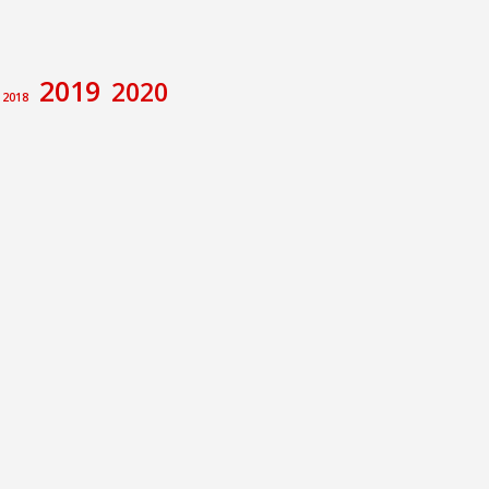
2019
2020
2018
amiento de Calatayud
Congreso
va
ecciones
Foro de debate
rupo Municipal Socialista
Memoria Histórica
e
Pilar Alegría
Sánchez
ción no de Ley
E Calatayud
íctor Ruiz