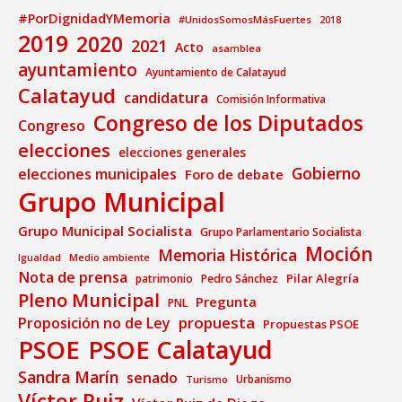
#PorDignidadYMemoria
#UnidosSomosMásFuertes
2018
2019
2020
2021
Acto
asamblea
ayuntamiento
Ayuntamiento de Calatayud
Calatayud
candidatura
Comisión Informativa
Congreso de los Diputados
Congreso
elecciones
elecciones generales
Gobierno
elecciones municipales
Foro de debate
Grupo Municipal
Grupo Municipal Socialista
Grupo Parlamentario Socialista
Moción
Memoria Histórica
Medio ambiente
Igualdad
Nota de prensa
Pilar Alegría
patrimonio
Pedro Sánchez
Pleno Municipal
Pregunta
PNL
propuesta
Proposición no de Ley
Propuestas PSOE
PSOE
PSOE Calatayud
Sandra Marín
senado
Urbanismo
Turismo
Víctor Ruiz