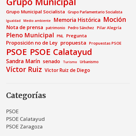
Grupo Municipal
Grupo Municipal Socialista
Grupo Parlamentario Socialista
Moción
Memoria Histórica
Medio ambiente
Igualdad
Nota de prensa
Pilar Alegría
patrimonio
Pedro Sánchez
Pleno Municipal
Pregunta
PNL
propuesta
Proposición no de Ley
Propuestas PSOE
PSOE
PSOE Calatayud
Sandra Marín
senado
Urbanismo
Turismo
Víctor Ruiz
Víctor Ruiz de Diego
Categorías
PSOE
PSOE Calatayud
PSOE Zaragoza