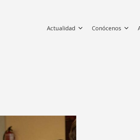
Actualidad
Conócenos